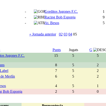
-
Gorditos Jugones F.C.
1
-
Racing Bob Esponja
9
-
At. Besos
5
« Jornada anterior
02
03
04
05
p
Punts
Jugats
G
tos Jugones F.C.
15
5
5
ans
8
5
2
Label
7
5
2
 de Merlín
6
5
2
esos
4
5
1
g Bob Esponja
2
5
0
scens
Permanència