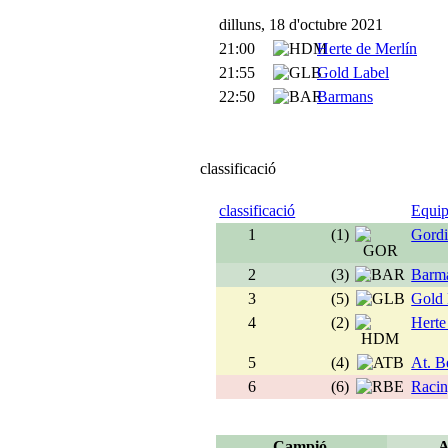
dilluns, 18 d'octubre 2021
21:00
Herte de Merlín
21:55
Gold Label
22:50
Barmans
classificació
classificació
Equi
1
(1)
Gordi
2
(3)
Barm
3
(5)
Gold 
4
(2)
Herte
5
(4)
At. B
6
(6)
Racin
Campió
A