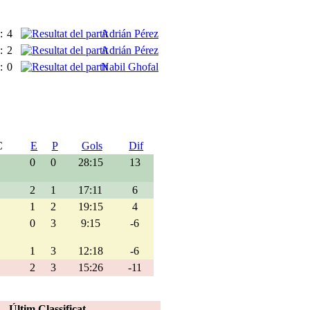
:
4
Adrián Pérez
:
2
Adrián Pérez
:
0
Nabil Ghofal
E
P
Gols
Dif
0
0
28:15
13
2
1
17:11
6
1
2
19:15
4
0
3
9:15
-6
1
3
12:18
-6
2
3
15:26
-11
Últim Classificat