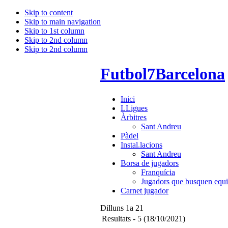
Skip to content
Skip to main navigation
Skip to 1st column
Skip to 2nd column
Skip to 2nd column
Futbol7Barcelona
Inici
LLigues
Àrbitres
Sant Andreu
Pàdel
Instal.lacions
Sant Andreu
Borsa de jugadors
Franquícia
Jugadors que busquen equi
Carnet jugador
Dilluns 1a 21
Resultats - 5 (18/10/2021)