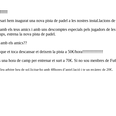
!!!!!
sari hem inagurat una nova pista de padel a les nostres instal.lacions d
amb els teus amics i amb uns descomptes especials pels jugadors de les n
aps, estrena la nova pista de padel.
l amb els amics??
que et toca descansar et deixem la pista a 50€/hora!!!!!!!!!!!!!!!!
ues una hora de camp per entrenar et surt a 70€. Si no sou menbres de Fu
.
leu arbitre heu de sol.licitar-ho amb 48hores d’antel.lació i te un recàrrec de 20€