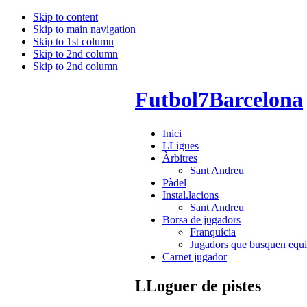
Skip to content
Skip to main navigation
Skip to 1st column
Skip to 2nd column
Skip to 2nd column
Futbol7Barcelona
Inici
LLigues
Àrbitres
Sant Andreu
Pàdel
Instal.lacions
Sant Andreu
Borsa de jugadors
Franquícia
Jugadors que busquen equi
Carnet jugador
LLoguer de pistes