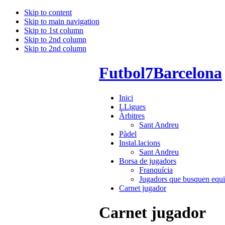
Skip to content
Skip to main navigation
Skip to 1st column
Skip to 2nd column
Skip to 2nd column
Futbol7Barcelona
Inici
LLigues
Àrbitres
Sant Andreu
Pàdel
Instal.lacions
Sant Andreu
Borsa de jugadors
Franquícia
Jugadors que busquen equi
Carnet jugador
Carnet jugador